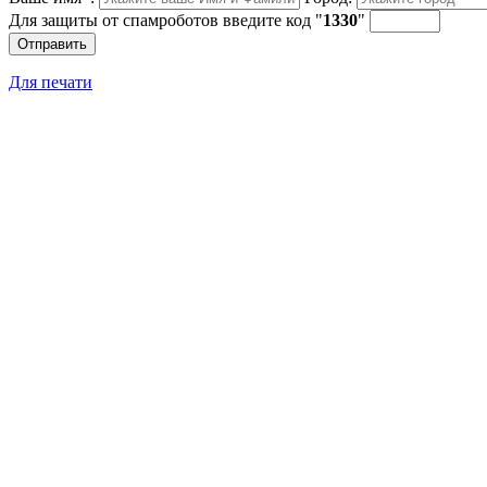
Для защиты от спамроботов введите код "
1
33
0
"
Отправить
Для печати