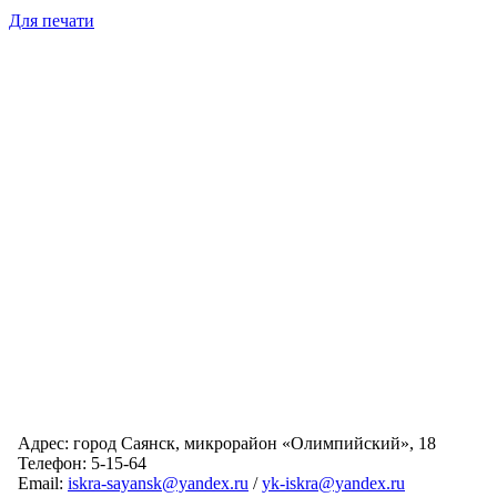
Для печати
Адрес: город Саянск, микрорайон «Олимпийский», 18
Телефон: 5-15-64
Email:
iskra-sayansk@yandex.ru
/
yk-iskra@yandex.ru