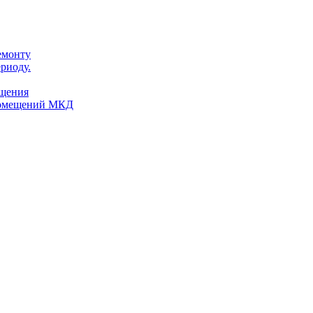
емонту
риоду.
ещения
помещений МКД