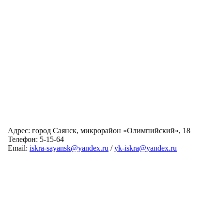
Адрес: город Саянск, микрорайон «Олимпийский», 18
Телефон: 5-15-64
Email:
iskra-sayansk@yandex.ru
/
yk-iskra@yandex.ru
Главная
Обслуживаемые дома
Раскрытие информации
О компании
Обратная связь
Карта сайта
Авторизация