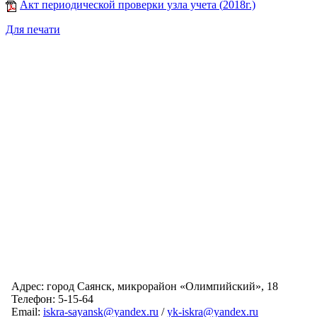
Акт периодической проверки узла учета (
2018
г.)
Для печати
Адрес: город Саянск, микрорайон «Олимпийский», 18
Телефон: 5-15-64
Email:
iskra-sayansk@yandex.ru
/
yk-iskra@yandex.ru