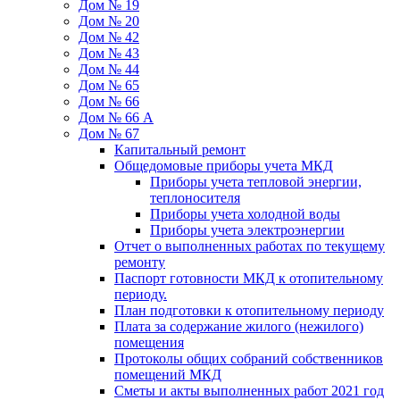
Дом № 19
Дом № 20
Дом № 42
Дом № 43
Дом № 44
Дом № 65
Дом № 66
Дом № 66 А
Дом № 67
Капитальный ремонт
Общедомовые приборы учета МКД
Приборы учета тепловой энергии,
теплоносителя
Приборы учета холодной воды
Приборы учета электроэнергии
Отчет о выполненных работах по текущему
ремонту
Паспорт готовности МКД к отопительному
периоду.
План подготовки к отопительному периоду
Плата за содержание жилого (нежилого)
помещения
Протоколы общих собраний собственников
помещений МКД
Сметы и акты выполненных работ 2021 год