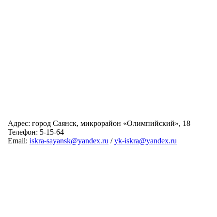
Адрес: город Саянск, микрорайон «Олимпийский», 18
Телефон: 5-15-64
Email:
iskra-sayansk@yandex.ru
/
yk-iskra@yandex.ru
Главная
Обслуживаемые дома
Раскрытие информации
О компании
Обратная связь
Карта сайта
Авторизация