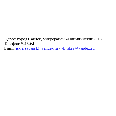
Адрес: город Саянск, микрорайон «Олимпийский», 18
Телефон: 5-15-64
Email:
iskra-sayansk@yandex.ru
/
yk-iskra@yandex.ru
Главная
Обслуживаемые дома
Раскрытие информации
О компании
Обратная связь
Карта сайта
Авторизация
© 2024 Искра
Разработка сайта:
Виртуальные Технологии
В вашем браузере отключена поддержка Jasvscript. Работа в
Вы используете устаревшую версию браузера.
таком режиме затруднительна.
Отображение страниц сайта с этим браузером проблематична.