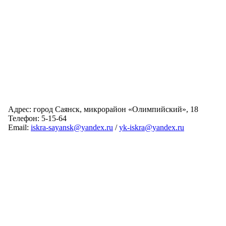
Адрес: город Саянск, микрорайон «Олимпийский», 18
Телефон: 5-15-64
Email:
iskra-sayansk@yandex.ru
/
yk-iskra@yandex.ru
Главная
Обслуживаемые дома
Раскрытие информации
О компании
Обратная связь
Карта сайта
Авторизация
© 2024 Искра