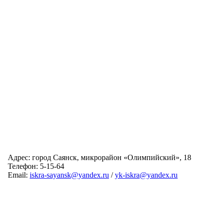
Адрес: город Саянск, микрорайон «Олимпийский», 18
Телефон: 5-15-64
Email:
iskra-sayansk@yandex.ru
/
yk-iskra@yandex.ru
Главная
Обслуживаемые дома
Раскрытие информации
О компании