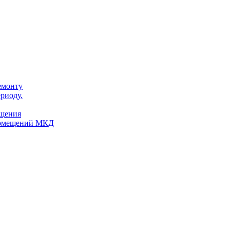
емонту
риоду.
ещения
помещений МКД