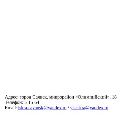
Адрес: город Саянск, микрорайон «Олимпийский», 18
Телефон: 5-15-64
Email:
iskra-sayansk@yandex.ru
/
yk-iskra@yandex.ru
Главная
Обслуживаемые дома
Раскрытие информации