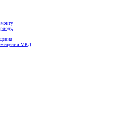
емонту
риоду.
ещения
помещений МКД