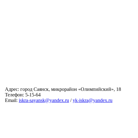
Адрес: город Саянск, микрорайон «Олимпийский», 18
Телефон: 5-15-64
Email:
iskra-sayansk@yandex.ru
/
yk-iskra@yandex.ru
Главная
Обслуживаемые дома
Раскрытие информации
О компании
Обратная связь