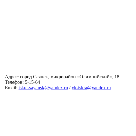
Адрес: город Саянск, микрорайон «Олимпийский», 18
Телефон: 5-15-64
Email:
iskra-sayansk@yandex.ru
/
yk-iskra@yandex.ru
Главная
Обслуживаемые дома
Раскрытие информации
О компании
Обратная связь
Карта сайта
Авторизация