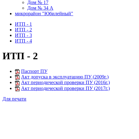
Дом № 17
Дом № 34 А
микрорайон "Юбилейный"
ИТП - 1
ИТП - 2
ИТП - 3
ИТП - 4
ИТП - 2
Паспорт ПУ
Акт допуска в эксплуатацию ПУ (
2009
г.)
Акт периодической проверки ПУ (
2016
г.)
Акт периодической проверки ПУ (
2017
г.)
Для печати