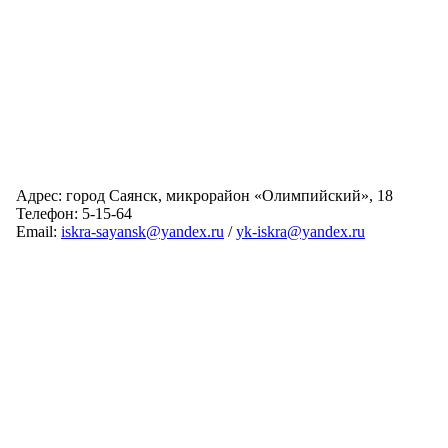
Адрес: город Саянск, микрорайон «Олимпийский», 18
Телефон: 5-15-64
Email:
iskra-sayansk@yandex.ru
/
yk-iskra@yandex.ru
Главная
Обслуживаемые дома
Раскрытие информации
О компании
Обратная связь
Карта сайта
Авторизация
© 2024 Искра
Разработка сайта:
Виртуальные Технологии