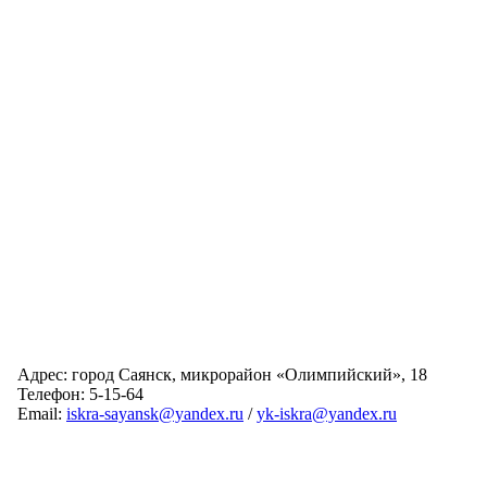
Адрес: город Саянск, микрорайон «Олимпийский», 18
Телефон: 5-15-64
Email:
iskra-sayansk@yandex.ru
/
yk-iskra@yandex.ru
Главная
Обслуживаемые дома