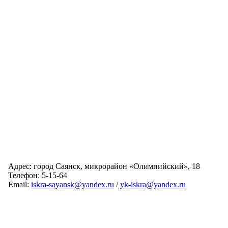
Адрес: город Саянск, микрорайон «Олимпийский», 18
Телефон: 5-15-64
Email:
iskra-sayansk@yandex.ru
/
yk-iskra@yandex.ru
Главная
Обслуживаемые дома
Раскрытие информации