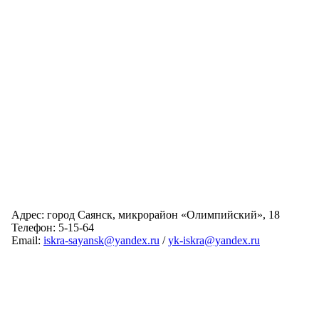
Адрес: город Саянск, микрорайон «Олимпийский», 18
Телефон: 5-15-64
Email:
iskra-sayansk@yandex.ru
/
yk-iskra@yandex.ru
Главная
Обслуживаемые дома
Раскрытие информации
О компании
Обратная связь