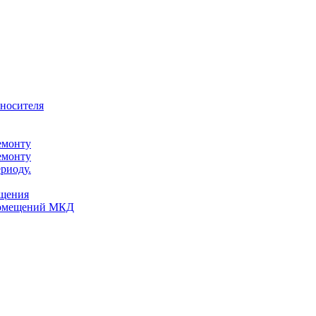
оносителя
емонту
емонту
риоду.
ещения
помещений МКД