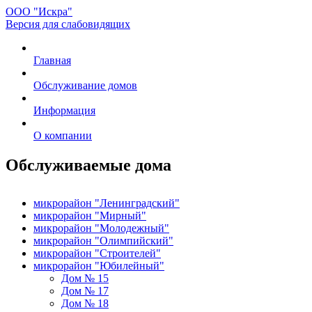
ООО "Искра"
Версия для слабовидящих
Главная
Обслуживание домов
Информация
О компании
Обслуживаемые дома
микрорайон "Ленинградский"
микрорайон "Мирный"
микрорайон "Молодежный"
микрорайон "Олимпийский"
микрорайон "Строителей"
микрорайон "Юбилейный"
Дом № 15
Дом № 17
Дом № 18