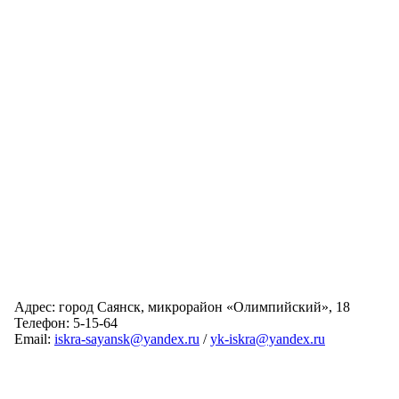
Адрес: город Саянск, микрорайон «Олимпийский», 18
Телефон: 5-15-64
Email:
iskra-sayansk@yandex.ru
/
yk-iskra@yandex.ru
Главная
Обслуживаемые дома