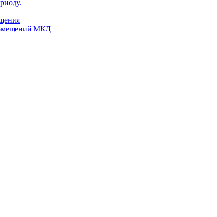
риоду.
ещения
помещений МКД