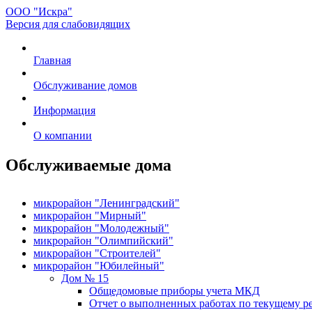
ООО "Искра"
Версия для слабовидящих
Главная
Обслуживание домов
Информация
О компании
Обслуживаемые дома
микрорайон "Ленинградский"
микрорайон "Мирный"
микрорайон "Молодежный"
микрорайон "Олимпийский"
микрорайон "Строителей"
микрорайон "Юбилейный"
Дом № 15
Общедомовые приборы учета МКД
Отчет о выполненных работах по текущему р