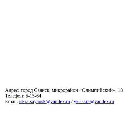
Адрес: город Саянск, микрорайон «Олимпийский», 18
Телефон: 5-15-64
Email:
iskra-sayansk@yandex.ru
/
yk-iskra@yandex.ru
Главная
Обслуживаемые дома
Раскрытие информации
О компании
Обратная связь