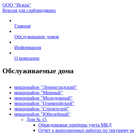
ООО "Искра"
Версия для слабовидящих
Главная
Обслуживание домов
Информация
О компании
Обслуживаемые дома
микрорайон "Ленинградский"
микрорайон "Мирный"
микрорайон "Молодежный"
микрорайон "Олимпийский"
микрорайон "Строителей"
микрорайон "Юбилейный"
Дом № 15
Общедомовые приборы учета МКД
Отчет о выполненных работах по текущему р