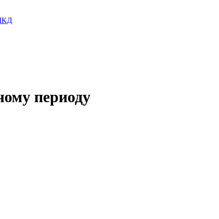
 МКД
ному периоду