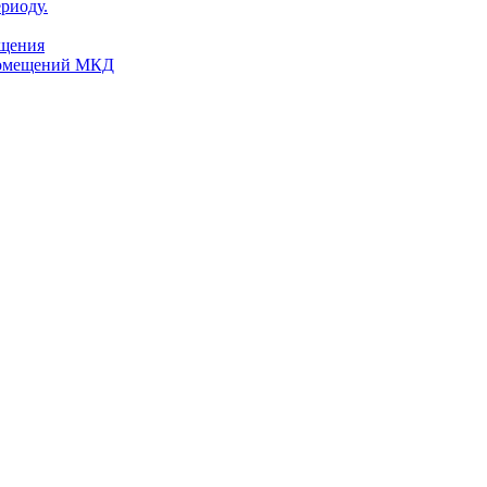
риоду.
ещения
помещений МКД