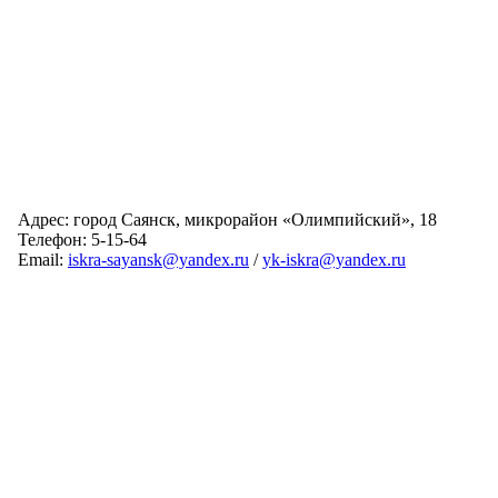
Адрес: город Саянск, микрорайон «Олимпийский», 18
Телефон: 5-15-64
Email:
iskra-sayansk@yandex.ru
/
yk-iskra@yandex.ru
Главная
Обслуживаемые дома
Раскрытие информации
О компании
Обратная связь
Карта сайта
Авторизация
© 2024 Искра
Разработка сайта:
Виртуальные Технологии