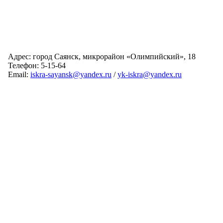
Адрес: город Саянск, микрорайон «Олимпийский», 18
Телефон: 5-15-64
Email:
iskra-sayansk@yandex.ru
/
yk-iskra@yandex.ru
Главная
Обслуживаемые дома
Раскрытие информации
О компании
Обратная связь
Карта сайта
Авторизация
© 2024 Искра
Разработка сайта:
Виртуальные Технологии
В вашем браузере отключена поддержка Jasvscript. Работа в
Вы используете устаревшую версию браузера.
таком режиме затруднительна.
Отображение страниц сайта с этим браузером проблематична.
Пожалуйста, включите в браузере режим "Javascript -
Пожалуйста, обновите версию браузера!
разрешено"!
Если Вы не знаете как это сделать, обратитесь к системному