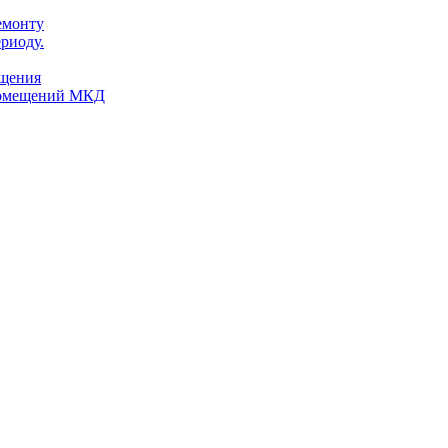
емонту
риоду.
ещения
помещений МКД