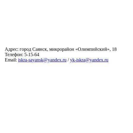
Адрес: город Саянск, микрорайон «Олимпийский», 18
Телефон: 5-15-64
Email:
iskra-sayansk@yandex.ru
/
yk-iskra@yandex.ru
Главная
Обслуживаемые дома
Раскрытие информации
О компании
Обратная связь
Карта сайта
Авторизация
© 2024 Искра
Разработка сайта:
Виртуальные Технологии
В вашем браузере отключена поддержка Jasvscript. Работа в
Вы используете устаревшую версию браузера.
таком режиме затруднительна.
Отображение страниц сайта с этим браузером проблематична.