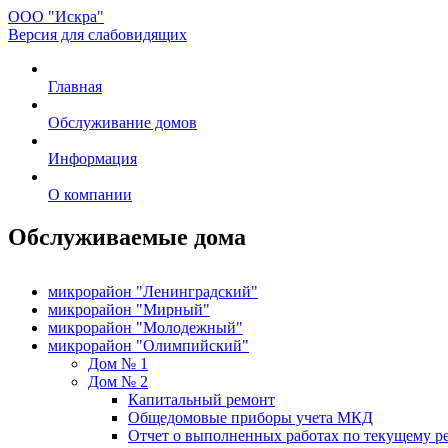
ООО "Искра"
Версия для слабовидящих
Главная
Обслуживание домов
Информация
О компании
Обслуживаемые дома
микрорайон "Ленинградский"
микрорайон "Мирный"
микрорайон "Молодежный"
микрорайон "Олимпийский"
Дом № 1
Дом № 2
Капитальный ремонт
Общедомовые приборы учета МКД
Отчет о выполненных работах по текущему р