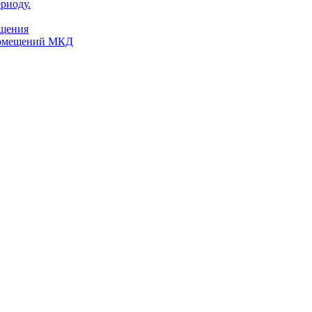
риоду.
ещения
помещений МКД