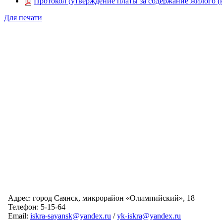
Протокол (утверждение платы за содержание жилого (н
Для печати
Адрес: город Саянск, микрорайон «Олимпийский», 18
Телефон: 5-15-64
Email:
iskra-sayansk@yandex.ru
/
yk-iskra@yandex.ru