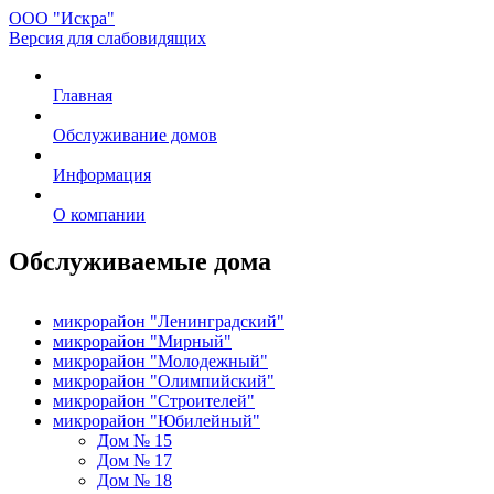
ООО "Искра"
Версия для слабовидящих
Главная
Обслуживание домов
Информация
О компании
Обслуживаемые дома
микрорайон "Ленинградский"
микрорайон "Мирный"
микрорайон "Молодежный"
микрорайон "Олимпийский"
микрорайон "Строителей"
микрорайон "Юбилейный"
Дом № 15
Дом № 17
Дом № 18