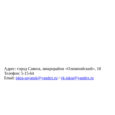
Адрес: город Саянск, микрорайон «Олимпийский», 18
Телефон: 5-15-64
Email:
iskra-sayansk@yandex.ru
/
yk-iskra@yandex.ru
Главная
Обслуживаемые дома
Раскрытие информации
О компании
Обратная связь
Карта сайта
Авторизация