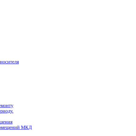
оносителя
емонту
риоду.
ещения
помещений МКД