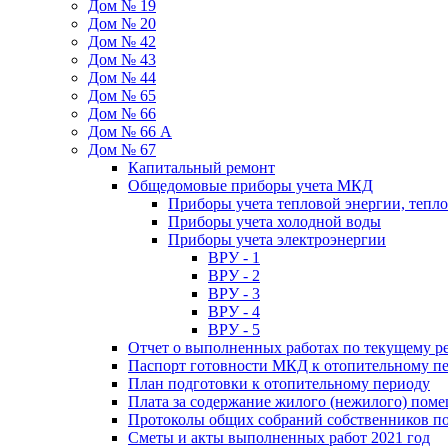
Дом № 19
Дом № 20
Дом № 42
Дом № 43
Дом № 44
Дом № 65
Дом № 66
Дом № 66 А
Дом № 67
Капитальный ремонт
Общедомовые приборы учета МКД
Приборы учета тепловой энергии, тепл
Приборы учета холодной воды
Приборы учета электроэнергии
ВРУ - 1
ВРУ - 2
ВРУ - 3
ВРУ - 4
ВРУ - 5
Отчет о выполненных работах по текущему р
Паспорт готовности МКД к отопительному пе
План подготовки к отопительному периоду
Плата за содержание жилого (нежилого) пом
Протоколы общих собраний собственников 
Сметы и акты выполненных работ 2021 год