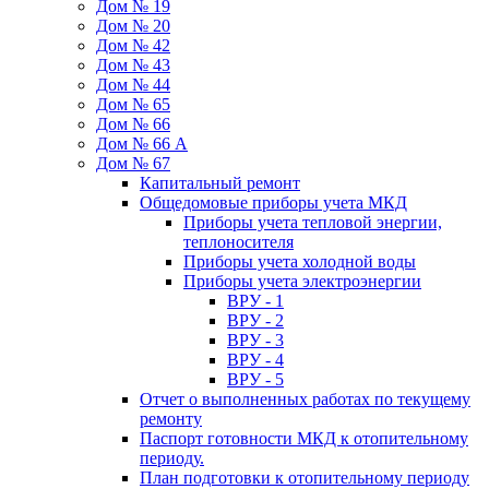
Дом № 19
Дом № 20
Дом № 42
Дом № 43
Дом № 44
Дом № 65
Дом № 66
Дом № 66 А
Дом № 67
Капитальный ремонт
Общедомовые приборы учета МКД
Приборы учета тепловой энергии,
теплоносителя
Приборы учета холодной воды
Приборы учета электроэнергии
ВРУ - 1
ВРУ - 2
ВРУ - 3
ВРУ - 4
ВРУ - 5
Отчет о выполненных работах по текущему
ремонту
Паспорт готовности МКД к отопительному
периоду.
План подготовки к отопительному периоду