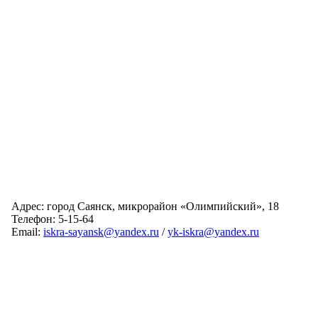
Адрес: город Саянск, микрорайон «Олимпийский», 18
Телефон: 5-15-64
Email:
iskra-sayansk@yandex.ru
/
yk-iskra@yandex.ru
Главная
Обслуживаемые дома
Раскрытие информации
О компании
Обратная связь