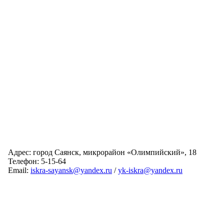
Адрес: город Саянск, микрорайон «Олимпийский», 18
Телефон: 5-15-64
Email:
iskra-sayansk@yandex.ru
/
yk-iskra@yandex.ru
Главная
Обслуживаемые дома
Раскрытие информации
О компании
Обратная связь