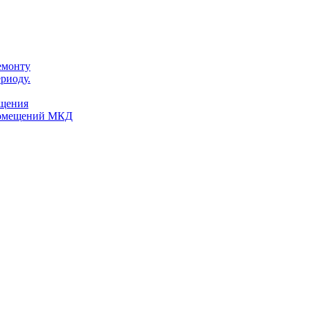
емонту
риоду.
ещения
помещений МКД