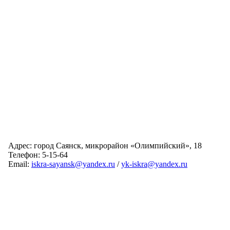
Адрес: город Саянск, микрорайон «Олимпийский», 18
Телефон: 5-15-64
Email:
iskra-sayansk@yandex.ru
/
yk-iskra@yandex.ru
Главная
Обслуживаемые дома
Раскрытие информации
О компании
Обратная связь
Карта сайта