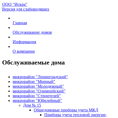
ООО "Искра"
Версия для слабовидящих
Главная
Обслуживание домов
Информация
О компании
Обслуживаемые дома
микрорайон "Ленинградский"
микрорайон "Мирный"
микрорайон "Молодежный"
микрорайон "Олимпийский"
микрорайон "Строителей"
микрорайон "Юбилейный"
Дом № 15
Общедомовые приборы учета МКД
Приборы учета тепловой энергии,