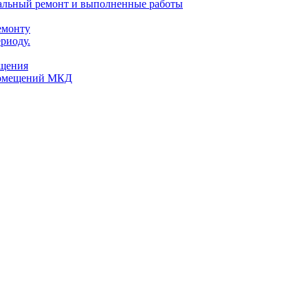
тальный ремонт и выполненные работы
емонту
риоду.
ещения
помещений МКД